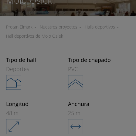
Molo Osiek
Protan Elmark
-
Nuestros proyectos
-
Halls deportivos
-
Hall deportivos de Molo Osiek
Tipo de hall
Tipo de chapado
Deportes
PVC
Longitud
Anchura
48 m
25 m