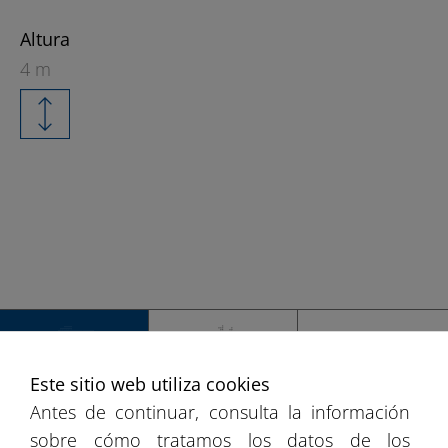
Altura
4 m
+
−
Este sitio web utiliza cookies
ESPAÑA
EUROPA
MUNDO
Antes de continuar, consulta la información
sobre cómo tratamos los datos de los