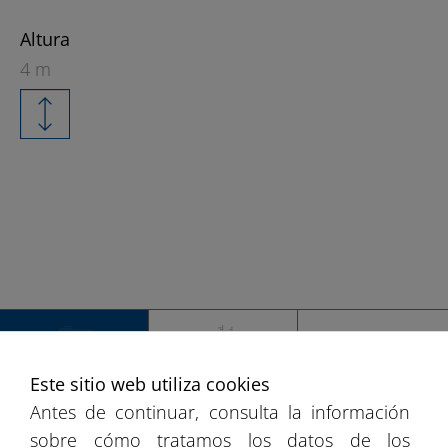
Altura
4 m
+
−
Este sitio web utiliza cookies
ESPAÑA
EUROPA
MUNDO
Antes de continuar, consulta la información
sobre cómo tratamos los datos de los