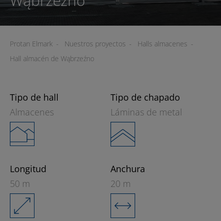
Wąbrzeźno
Protan Elmark
-
Nuestros proyectos
-
Halls almacenes
-
Hall almacén de Wąbrzeźno
Tipo de hall
Tipo de chapado
Almacenes
Láminas de metal
Longitud
Anchura
50 m
20 m