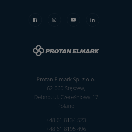
Protan Elmark Sp. z o.o.
62-060 Stęszew,
Dębno, ul. Czereśniowa 17
Poland
+48 61 8134 523
+48 61 8195 496