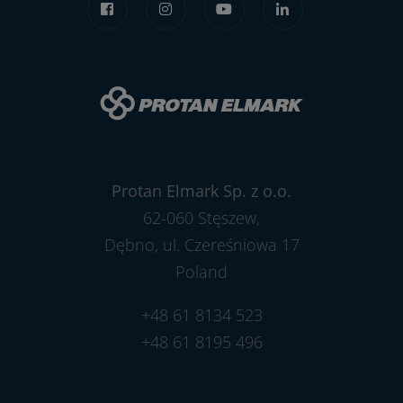
Protan Elmark Sp. z o.o.
62-060 Stęszew,
Dębno, ul. Czereśniowa 17
Poland
+48 61 8134 523
+48 61 8195 496