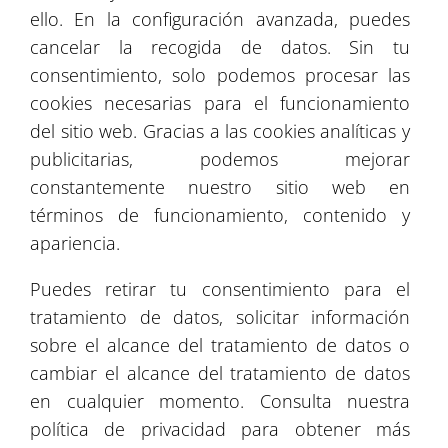
ello. En la configuración avanzada, puedes
cancelar la recogida de datos. Sin tu
Exactitud
consentimiento, solo podemos procesar las
cookies necesarias para el funcionamiento
del sitio web. Gracias a las cookies analíticas y
Nuestra ventaja es la precisión en las
publicitarias, podemos mejorar
actividades que llevamos a cabo. Los
constantemente nuestro sitio web en
arreglos preliminares realizados con el
términos de funcionamiento, contenido y
cliente se registran en detalle para que el
apariencia.
cliente esté completamente satisfecho
con nuestro producto.
Puedes retirar tu consentimiento para el
tratamiento de datos, solicitar información
sobre el alcance del tratamiento de datos o
cambiar el alcance del tratamiento de datos
en cualquier momento. Consulta nuestra
política de privacidad para obtener más