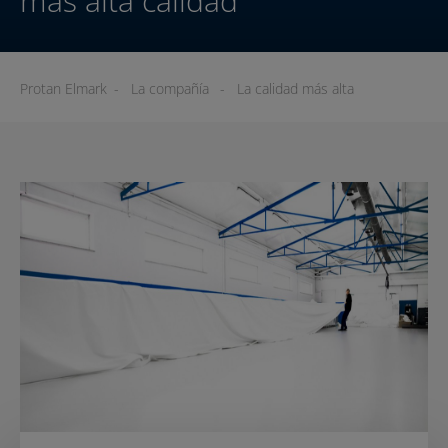
más alta calidad
Protan Elmark
-
La compañía
-
La calidad más alta